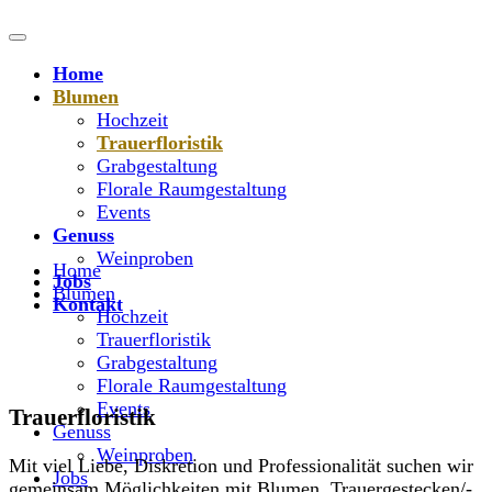
Home
Blumen
Hochzeit
Trauerfloristik
Grabgestaltung
Florale Raumgestaltung
Events
Genuss
Weinproben
Home
Jobs
Blumen
Kontakt
Hochzeit
Trauerfloristik
Grabgestaltung
Florale Raumgestaltung
Events
Trauerfloristik
Genuss
Weinproben
Mit viel Liebe, Diskretion und Professionalität suchen wir
Jobs
gemeinsam Möglichkeiten mit Blumen, Trauergestecken/-